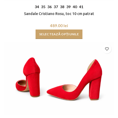
34
35
36
37
38
39
40
41
Sandale Cristiano Rosu, toc 10 cm patrat
lei
SELECTEAZĂ OPȚIUNILE