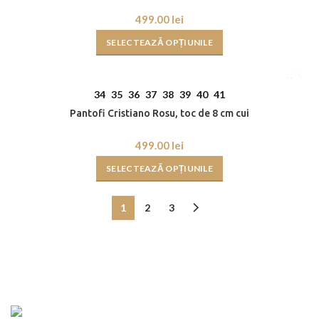
lei
SELECTEAZĂ OPȚIUNILE
34
35
36
37
38
39
40
41
Pantofi Cristiano Rosu, toc de 8 cm cui
lei
SELECTEAZĂ OPȚIUNILE
1
2
3