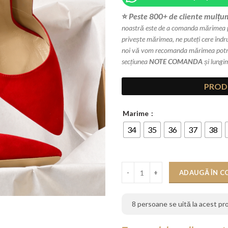
⭐
Peste 800+ de cliente mulțum
noastră este de a comanda mărimea pe 
privește mărimea, ne puteți cere înd
noi vă vom recomanda mărimea potriv
secțiunea
NOTE COMANDA
și lungi
PROD
Marime
34
35
36
37
38
Cantitate Pantofi Cristiano Rosu,
ADAUGĂ ÎN C
8
persoane se uită la acest p