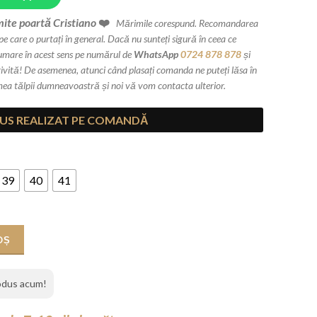
ite poartă Cristiano
❤️
.
Mărimile corespund. Recomandarea
care o purtați în general. Dacă nu sunteți sigură în ceea ce
rumare în acest sens pe numărul de
WhatsApp
0724 878 878
și
ită! De asemenea, atunci când plasați comanda ne puteți lăsa în
mea tălpii dumneavoastră și noi vă vom contacta ulterior.
US REALIZAT PE COMANDĂ
39
40
41
 toc de 10 cm cui
OȘ
rodus acum!