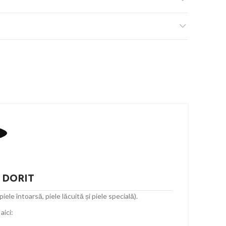
E DORIT
ele întoarsă, piele lăcuită și piele specială).
aici: