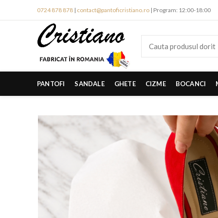
0724 878 878
|
contact@pantoficristiano.ro
| Program: 12:00-18:00
PANTOFI
SANDALE
GHETE
CIZME
BOCANCI