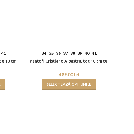
41
34
35
36
37
38
39
40
41
 de 10 cm
Pantofi Cristiano Albastru, toc 10 cm cui
lei
E
SELECTEAZĂ OPȚIUNILE