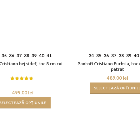
35
36
37
38
39
40
41
34
35
36
37
38
39
40
Cristiano bej sidef, toc 8 cm cui
Pantofi Cristiano Fuchsia, toc
patrat
lei
SELECTEAZĂ OPȚIUNIL
lei
SELECTEAZĂ OPȚIUNILE