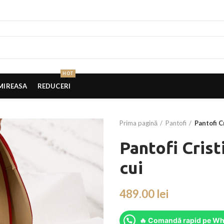
HOT
MIREASA
REDUCERI
Prima pagină
Pantofi
Pantofi C
Pantofi Crist
cui
lei
🔥 Comandă rapid pe Wh