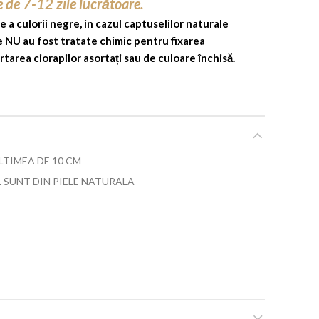
e de 7-12 zile lucrătoare.
e a culorii negre, in cazul captuselilor naturale
re NU au fost tratate chimic pentru fixarea
area ciorapilor asortați sau de culoare închisă.
ALTIMEA DE
10
CM
 SUNT DIN PIELE NATURALA