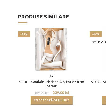
PRODUSE SIMILARE
-31%
-40%
SOLD O
37
STOC – Sandale Cristiano Alb, toc de 8 cm
STOC – Sa
patrat
339.00
lei
489.00
lei
SELECTEAZĂ OPȚIUNILE