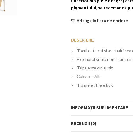
(interior din piele neagra) ca
pigmentului, se recomanda purt
Adauga in lista de dorinte
DESCRIERE
Tocul este cui si are inaltimea
Exteriorul si interiorul sunt di
Talpa este din tunit
Culoare : Alb
Tip piele : Piele box
INFORMAȚII SUPLIMENTARE
RECENZII (0)