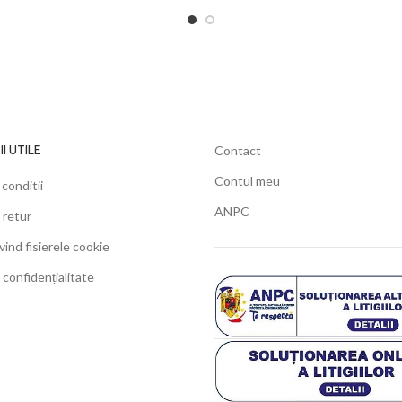
I UTILE
Contact
Contul meu
conditii
ANPC
 retur
ivind fisierele cookie
 confidențialitate