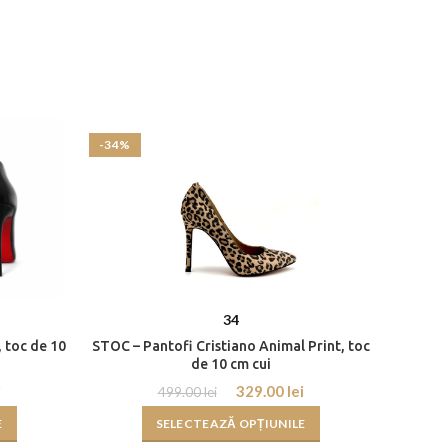
-34%
-47%
34
 toc de 10
STOC – Pantofi Cristiano Animal Print, toc
STOC – S
de 10 cm cui
i
329.00
lei
499.00
lei
E
SELECTEAZĂ OPȚIUNILE