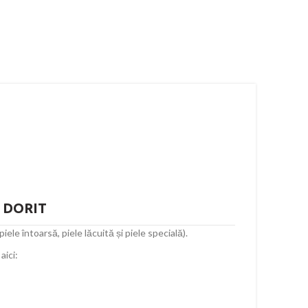
E DORIT
ele întoarsă, piele lăcuită și piele specială).
aici: