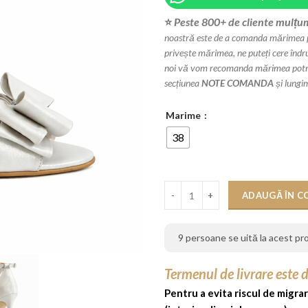
⭐
Peste 800+ de cliente mulțum
noastră este de a comanda mărimea pe 
privește mărimea, ne puteți cere înd
noi vă vom recomanda mărimea potriv
secțiunea
NOTE COMANDA
și lungi
Marime
38
Cantitate STOC - Sandale Cristian
ADAUGĂ ÎN C
9
persoane se uită la acest p
Termenul de livrare este 
Pentru a evita riscul de migrar