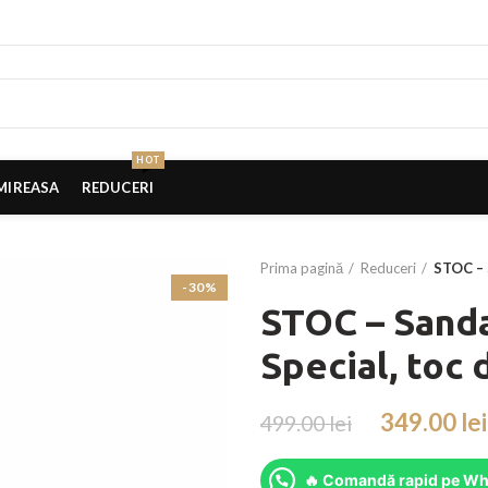
HOT
MIREASA
REDUCERI
Prima pagină
Reduceri
STOC – 
-30%
STOC – Sanda
Special, toc 
349.00
lei
499.00
lei
🔥 Comandă rapid pe Wh