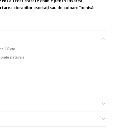
re NU au fost tratate chimic pentru fixarea
area ciorapilor asortați sau de culoare închisă.
 de 10 cm
n piele naturala