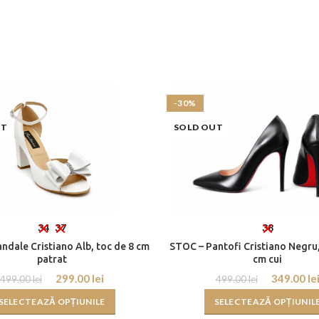
-30%
UT
SOLD OUT
34
37
38
ndale Cristiano Alb, toc de 8 cm
STOC – Pantofi Cristiano Negru,
patrat
cm cui
299.00
lei
349.00
le
499.00
lei
499.00
lei
SELECTEAZĂ OPȚIUNILE
SELECTEAZĂ OPȚIUNIL