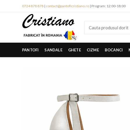
0724 878 878
|
contact@pantoficristiano.ro
| Program: 12:00-18:00
PANTOFI
SANDALE
GHETE
CIZME
BOCANCI