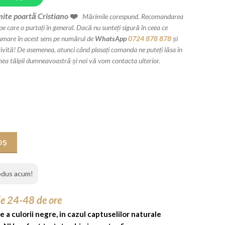
ite poartă Cristiano
❤️
.
Mărimile corespund. Recomandarea
care o purtați în general. Dacă nu sunteți sigură în ceea ce
rumare în acest sens pe numărul de
WhatsApp
0724 878 878
și
ită! De asemenea, atunci când plasați comanda ne puteți lăsa în
mea tălpii dumneavoastră și noi vă vom contacta ulterior.
o Alb Special, toc de 10 cm cui
OȘ
rodus acum!
de 24-48 de ore
e a culorii negre, in cazul captuselilor naturale