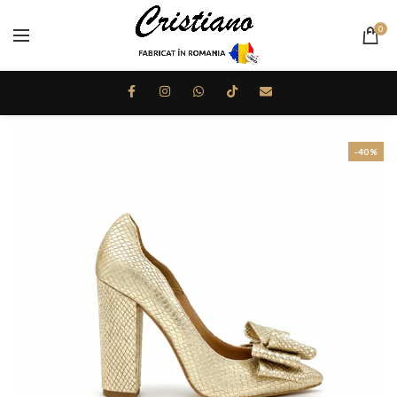
0
-40%