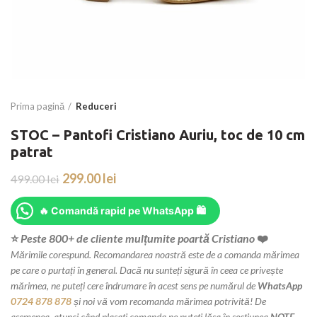
Prima pagină
Reduceri
STOC – Pantofi Cristiano Auriu, toc de 10 cm
patrat
299.00
lei
499.00
lei
🔥 Comandă rapid pe WhatsApp 🛍
⭐
Peste 800+ de cliente mulțumite poartă Cristiano
❤️
.
Mărimile corespund. Recomandarea noastră este de a comanda mărimea
pe care o purtați în general. Dacă nu sunteți sigură în ceea ce privește
mărimea, ne puteți cere îndrumare în acest sens pe numărul de
WhatsApp
0724 878 878
și noi vă vom recomanda mărimea potrivită! De
asemenea, atunci când plasați comanda ne puteți lăsa în secțiunea
NOTE