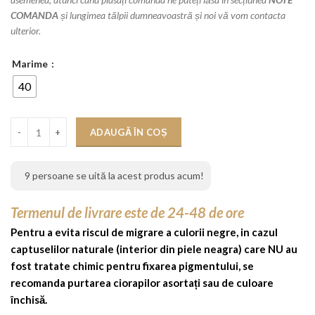
COMANDA
și lungimea tălpii dumneavoastră și noi vă vom contacta
ulterior.
Marime
40
Cantitate STOC - Pantofi Cristiano Auriu, toc de 10 cm patrat
ADAUGĂ ÎN COȘ
9
persoane se uită la acest produs acum!
Termenul de livrare este de 24-48 de ore
Pentru a evita riscul de migrare a culorii negre, in cazul
captuselilor naturale (interior din piele neagra) care NU au
fost tratate chimic pentru fixarea pigmentului, se
recomanda purtarea ciorapilor asortați sau de culoare
închisă.